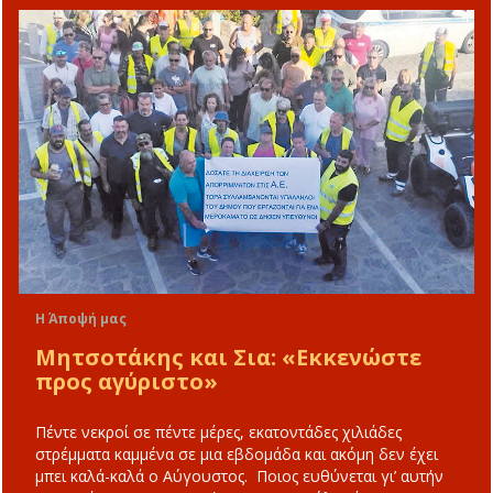
Η Άποψή μας
Μητσοτάκης και Σια: «Εκκενώστε
προς αγύριστο»
Πέντε νεκροί σε πέντε μέρες, εκατοντάδες χιλιάδες
στρέμματα καμμένα σε μια εβδομάδα και ακόμη δεν έχει
μπει καλά-καλά ο Αύγουστος. Ποιος ευθύνεται γι’ αυτήν