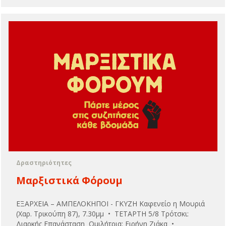
Δραστηριότητες
Μαρξιστικά Φόρουμ
ΕΞΑΡΧΕΙΑ – ΑΜΠΕΛΟΚΗΠΟΙ - ΓΚΥΖΗ Καφενείο η Μουριά
(Χαρ. Τρικούπη 87), 7.30μμ • ΤΕΤΑΡΤΗ 5/8 Τρότσκι:
Διαρκής Επανάσταση Ομιλήτρια: Ειρήνη Ζιάκα •