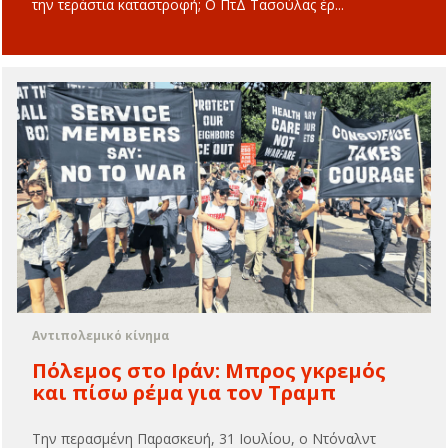
την τεράστια καταστροφή; Ο ΠτΔ Τασούλας έρ...
Αντιπολεμικό κίνημα
Πόλεμος στο Ιράν: Μπρος γκρεμός
και πίσω ρέμα για τον Τραμπ
Την περασμένη Παρασκευή, 31 Ιουλίου, ο Ντόναλντ