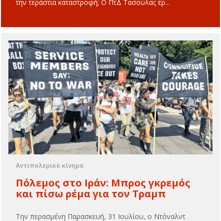
την τεράστια καταστροφή; Ο ΠτΔ Τασούλας έρ...
Αντιπολεμικό κίνημα
Πόλεμος στο Ιράν: Μπρος γκρεμός
και πίσω ρέμα για τον Τραμπ
Την περασμένη Παρασκευή, 31 Ιουλίου, ο Ντόναλντ