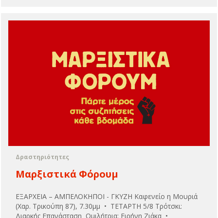
Δραστηριότητες
Μαρξιστικά Φόρουμ
ΕΞΑΡΧΕΙΑ – ΑΜΠΕΛΟΚΗΠΟΙ - ΓΚΥΖΗ Καφενείο η Μουριά
(Χαρ. Τρικούπη 87), 7.30μμ • ΤΕΤΑΡΤΗ 5/8 Τρότσκι:
Διαρκής Επανάσταση Ομιλήτρια: Ειρήνη Ζιάκα •