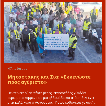
Η Άποψή μας
Μητσοτάκης και Σια: «Εκκενώστε
προς αγύριστο»
Πέντε νεκροί σε πέντε μέρες, εκατοντάδες χιλιάδες
στρέμματα καμμένα σε μια εβδομάδα και ακόμη δεν έχει
μπει καλά-καλά ο Αύγουστος. Ποιος ευθύνεται γι’ αυτήν